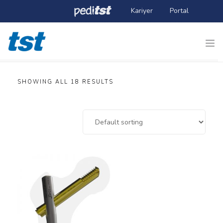
Kariyer
Portal
Inicio
SHOWING ALL 18 RESULTS
Empresa
TST Social
Academia TST
Productos
Noticias
Contacto