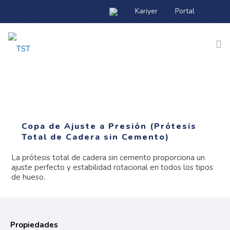
Kariyer
Portal
Inicio
Empresa
TST Social
Copa de Ajuste a Presión (Prótesis
Total de Cadera sin Cemento)
Academia TST
La prótesis total de cadera sin cemento proporciona un
Productos
ajuste perfecto y estabilidad rotacional en todos los tipos
de hueso.
Noticias
Contacto
Propiedades